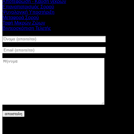
Αποτεφρωση - Καύση νεκρών
Επαναπατρισμός Σορού
Ψυχολογική Υποστήριξη
Μεταφορά Σορού
Ταφή Μικρών Ζώων
Βιντεοσκόπιση Τελετής