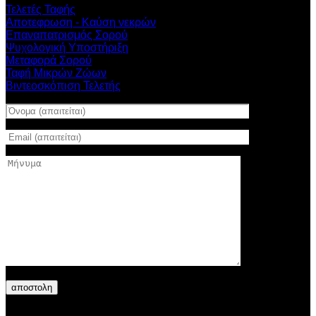
Τελετές Ταφής
Αποτεφρωση - Καύση νεκρών
Επαναπατρισμός Σορού
Ψυχολογική Υποστήριξη
Μεταφορά Σορού
Ταφή Μικρών Ζώων
Βιντεοσκόπιση Τελετής