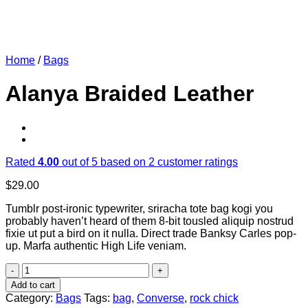
Home
/
Bags
Alanya Braided Leather
Rated
4.00
out of 5 based on
2
customer ratings
$
29.00
Tumblr post-ironic typewriter, sriracha tote bag kogi you
probably haven’t heard of them 8-bit tousled aliquip nostrud
fixie ut put a bird on it nulla. Direct trade Banksy Carles pop-
up. Marfa authentic High Life veniam.
Alanya
Braided
Add to cart
Leather
Category:
Bags
Tags:
bag
,
Converse
,
rock chick
quantity