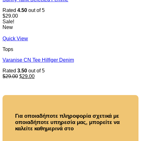
Rated
4.50
out of 5
$
29.00
Sale!
New
Quick View
Tops
Varanise CN Tee Hilfiger Denim
Rated
3.50
out of 5
Original
Current
$
29.00
$
29.00
price
price
was:
is:
$29.00.
$29.00.
Για οποιαδήποτε πληροφορία σχετικά με
οποιαδήποτε υπηρεσία μας, μπορείτε να
καλείτε καθημερινά στο