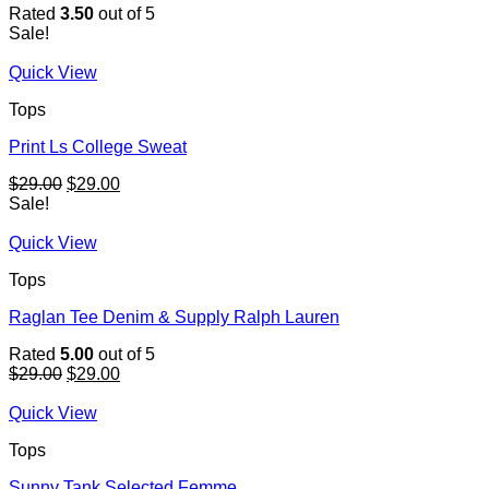
Rated
3.50
out of 5
Sale!
Quick View
Tops
Print Ls College Sweat
Original
Current
$
29.00
$
29.00
price
price
Sale!
was:
is:
$29.00.
$29.00.
Quick View
Tops
Raglan Tee Denim & Supply Ralph Lauren
Rated
5.00
out of 5
Original
Current
$
29.00
$
29.00
price
price
was:
is:
Quick View
$29.00.
$29.00.
Tops
Sunny Tank Selected Femme