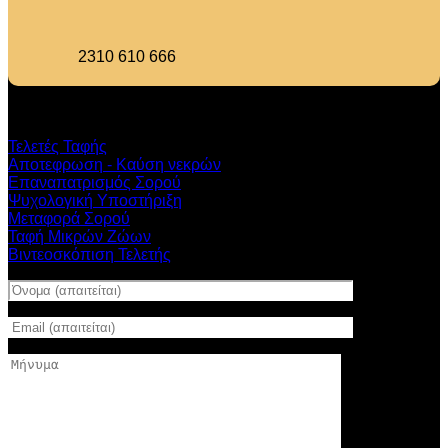
2310 610 666
Υπηρεσιεσ
Τελετές Ταφής
Αποτεφρωση - Καύση νεκρών
Επαναπατρισμός Σορού
Ψυχολογική Υποστήριξη
Μεταφορά Σορού
Ταφή Μικρών Ζώων
Βιντεοσκόπιση Τελετής